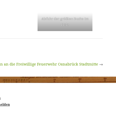
Abfuhr der größten Buche im
Holz
 an die Freiwillige Feuerwehr Osnabrück Stadtmitte
→
t
elden