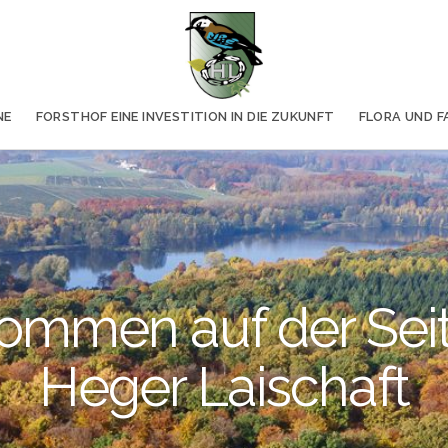
NE
FORSTHOF EINE INVESTITION IN DIE ZUKUNFT
FLORA UND 
ommen auf der Sei
Heger Laischaft